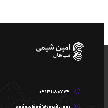
09131180739
amin.shimi@ymail.com