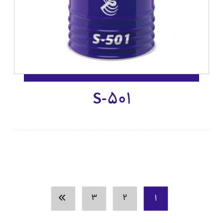
S-501
3
2
1