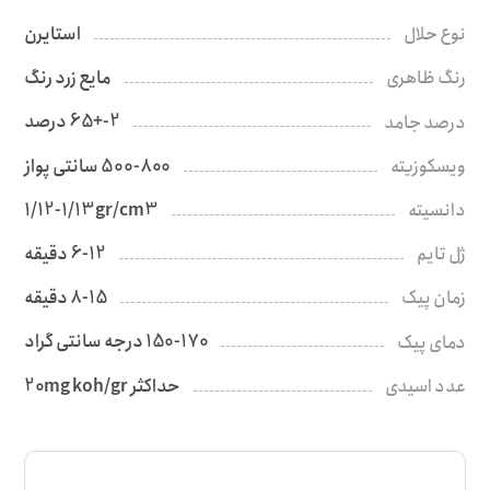
استایرن
نوع حلال
مایع زرد رنگ
رنگ ظاهری
2-+65 درصد
درصد جامد
500-800 سانتی پواز
ویسکوزیته
1/12-1/13gr/cm3
دانسیته
6-12 دقیقه
ژل تایم
8-15 دقیقه
زمان پیک
150-170 درجه سانتی گراد
دمای پیک
حداکثر 20mg koh/gr
عدد اسیدی