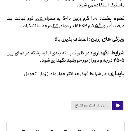
ماستیک استفاده می شود.
نحوه پخت:
100
گرم رزین S-10 به همراه
0.5
گرم کبالت یک
درصد فلز و
5/2
گرم MEKP در دمای
25
درجه سانتیگراد
ویژگی های رزین:
انعطاف پذیری بالا
شرایط نگهداری:
در ظروف بسته بندی اولیه بشکه در دمای بین
5-25
درجه و دور از نور خورشید نگهداری شود.
پایداری:
در شرایط فوق حداکثر چهار ماه از زمان تحویل
رزین پلی استر غیر اشباع